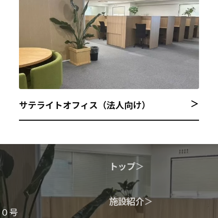
＞
サテライトオフィス（法人向け）
トップ
＞
施設紹介
＞
２０号